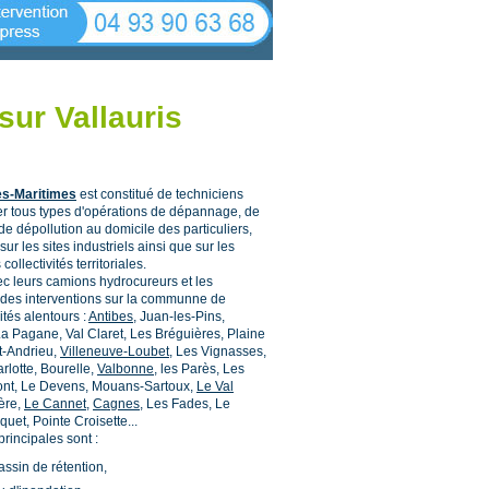
ur Vallauris
es-Maritimes
est constitué de techniciens
er tous types d'opérations de dépannage, de
e dépollution au domicile des particuliers,
ur les sites industriels ainsi que sur les
ollectivités territoriales.
ec leurs camions hydrocureurs et les
 des interventions sur la communne de
ités alentours :
Antibes
, Juan-les-Pins,
 La Pagane, Val Claret, Les Bréguières, Plaine
t-Andrieu,
Villeneuve-Loubet
, Les Vignasses,
rlotte, Bourelle,
Valbonne
, les Parès, Les
ont, Le Devens, Mouans-Sartoux,
Le Val
ière,
Le Cannet
,
Cagnes
, Les Fades, Le
quet, Pointe Croisette...
principales sont :
ssin de rétention,