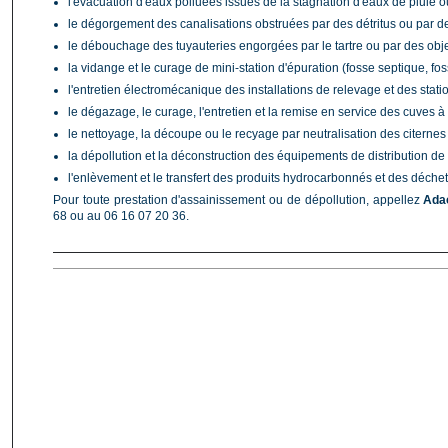
l'évacuation d'eaux polluées issues de la stagnation d'eaux de pluie o
le dégorgement des canalisations obstruées par des détritus ou par d
le débouchage des tuyauteries engorgées par le tartre ou par des obj
la vidange et le curage de mini-station d'épuration (fosse septique, fo
l'entretien électromécanique des installations de relevage et des stati
le dégazage, le curage, l'entretien et la remise en service des cuves 
le nettoyage, la découpe ou le recyage par neutralisation des citerne
la dépollution et la déconstruction des équipements de distribution de
l'enlèvement et le transfert des produits hydrocarbonnés et des déchets
Pour toute prestation d'assainissement ou de dépollution, appellez
Ada
68 ou au 06 16 07 20 36.