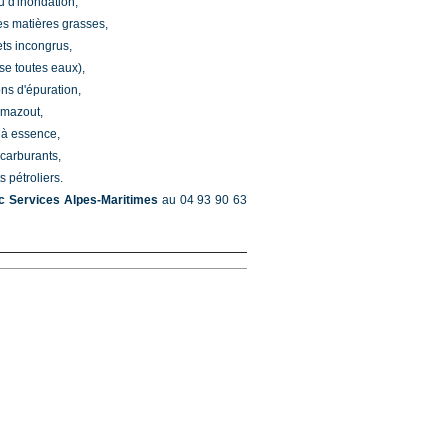
u d'inondation,
es matières grasses,
ets incongrus,
sse toutes eaux),
ons d'épuration,
à mazout,
s à essence,
 carburants,
 pétroliers.
c Services Alpes-Maritimes
au 04 93 90 63