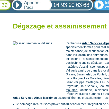
Dégazage et assainissement s
L'entreprise
Adac Services Alp
spécialement formés pour réalis
maintenance, de sécurisation et d
dans les locaux des entreprises, s
intallations d'assainissement des c
Les techniciens se déplacent av
matériels d'assainissement pour
Vallauris ainsi que dans les local
Grasse
, Saramartel, Le Ponteil,
de la Brague, Les Marettes, Sain
Saint-Philippe, Castagné, La Cha
Peyrouds, Haut Sartoux, Beaum
Mougins
, Fontmerle, La Nartass
Périer, Petit Juas,
Cannes
, Le Su
Adac Services Alpes-Maritimes
assure différentes prestations dont les 
le pompage d'eaux usées provenant du débordement d'égout ou de ba