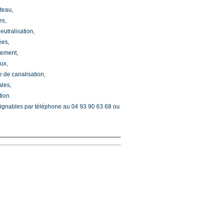
teau,
es,
utralisation,
ées,
tement,
ux,
 de canalisation,
ales,
ion.
ignables par téléphone au 04 93 90 63 68 ou