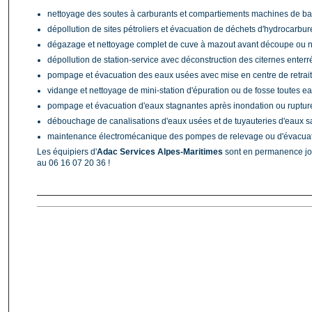
nettoyage des soutes à carburants et compartiements machines de ba
dépollution de sites pétroliers et évacuation de déchets d'hydrocarbur
dégazage et nettoyage complet de cuve à mazout avant découpe ou ne
dépollution de station-service avec déconstruction des citernes enterr
pompage et évacuation des eaux usées avec mise en centre de retrai
vidange et nettoyage de mini-station d'épuration ou de fosse toutes ea
pompage et évacuation d'eaux stagnantes après inondation ou rupture
débouchage de canalisations d'eaux usées et de tuyauteries d'eaux s
maintenance électromécanique des pompes de relevage ou d'évacuat
Les équipiers d'
Adac Services Alpes-Maritimes
sont en permanence jo
au 06 16 07 20 36 !