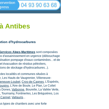
à Antibes
ution d'hydrocarbures
Services Alpes-Maritimes
sont composées
vaux d'assainissement en urgence (débouchage
alisation pompage d'eaux contaminées... et de
et évacuation de résidus pétroliers,
tions de stockage d'hydrocarbures...).
e des localités et communes situées à
e, Les Hauts de Vaugrenier, Villeneuve-
lleneuve-Loubet
,
Cros-de-Cagnes
, L'Espérés,
ougins
, L'Aire de Boule, Le Plan, Le Collet
es Dones,
Valbonne
, Bourelle, La Vallée Verte,
, Tournamy, Fontmerles, Les Bréguières, Los
 Cannet
,
Vallauris
...
s types de chantiers avec une forte