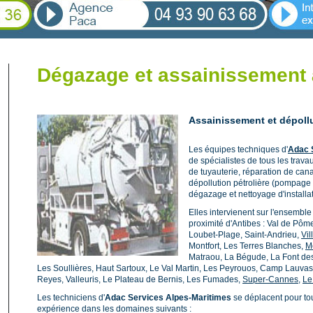
Dégazage et assainissement 
Assainissement et dépoll
Les équipes techniques d'
Adac 
de spécialistes de tous les tra
de tuyauterie, réparation de can
dépollution pétrolière (pompage 
dégazage et nettoyage d'installa
Elles intervienent sur l'ensembl
proximité d'Antibes : Val de Pôm
Loubet-Plage, Saint-Andrieu,
Vi
Montfort, Les Terres Blanches,
M
Matraou, La Bégude, La Font d
Les Soullières, Haut Sartoux, Le Val Martin, Les Peyrouos, Camp Lauvas
Reyes, Valleuris, Le Plateau de Bernis, Les Fumades,
Super-Cannes
,
Le
Les techniciens d'
Adac Services Alpes-Maritimes
se déplacent pour tou
expérience dans les domaines suivants :