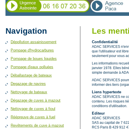
Navigation
Les ment
Dépollution assainissement
Confidentialité
ADAC SERVICES n'enregis
Pompage d'hydrocarbures
que l'utilisateur est lib
seulement pour vous adr
Pompage de boues liquides
Les informations recueil
Pompage d'eaux polluées
janvier 1978. Elles béné
simple demande à ADAC
Déballastage de bateaux
ADAC SERVICES pourra p
Degazage de navires
informer des tiers (org
Nettoyage de bateaux
Liens hypertexte
ADAC SERVICES ne contrô
Dégazage de cuves à mazout
contenu. Les risques liés
conditions d'utilisation.
Nettoyage de cuves à fioul
Editeur
Réépreuve de cuves à fuel
ADAC SERVICES
SAS au capital de 7 62
Revêtements de cuve à mazout
RCS Paris B 429 912 4