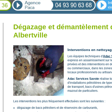
Dégazage et démantèlement 
Albertville
Interventions en nettoyage
Les équipes techniques d'
Adac 
express en assainissement sur le
privées et des interventions en dé
ou commerciaux, dans les zones 
locaux professionnels ou artisana
Adac Services Savoie
réalise t
d'installations pétrolières de ty
de transport, bacs d'usines pétr
mazout de particuliers.
Les interventions les plus fréquement effectuées sont les suivantes :
dégazage de bacs pétroliers et de réservoirs de carburants,