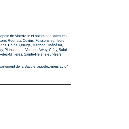
opole de Albertville et notamment dans les
ère, Rognaix, Cevins, Feissons-sur-Isère,
nehoz, Ugine, Queige, Marthod, Thénésol,
y, Plancherine, Verrens-Arvey, Cléry, Saint-
-des-Millières, Sainte-Hélène-sur-Isère...
épartement de la Savoie, appelez-nous au 04