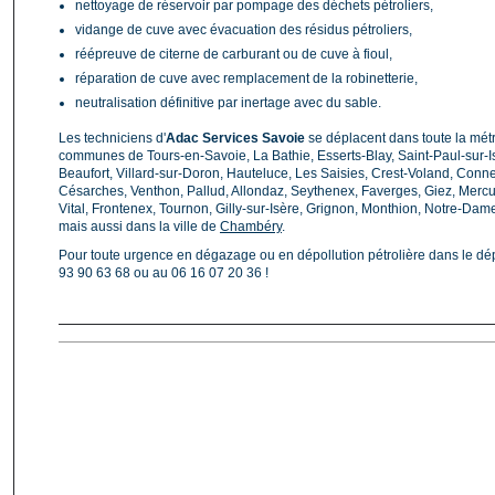
nettoyage de réservoir par pompage des déchets pétroliers,
vidange de cuve avec évacuation des résidus pétroliers,
réépreuve de citerne de carburant ou de cuve à fioul,
réparation de cuve avec remplacement de la robinetterie,
neutralisation définitive par inertage avec du sable.
Les techniciens d'
Adac Services Savoie
se déplacent dans toute la métr
communes de Tours-en-Savoie, La Bathie, Esserts-Blay, Saint-Paul-sur-Is
Beaufort, Villard-sur-Doron, Hauteluce, Les Saisies, Crest-Voland, Con
Césarches, Venthon, Pallud, Allondaz, Seythenex, Faverges, Giez, Mercur
Vital, Frontenex, Tournon, Gilly-sur-Isère, Grignon, Monthion, Notre-Dame
mais aussi dans la ville de
Chambéry
.
Pour toute urgence en dégazage ou en dépollution pétrolière dans le d
93 90 63 68 ou au 06 16 07 20 36 !