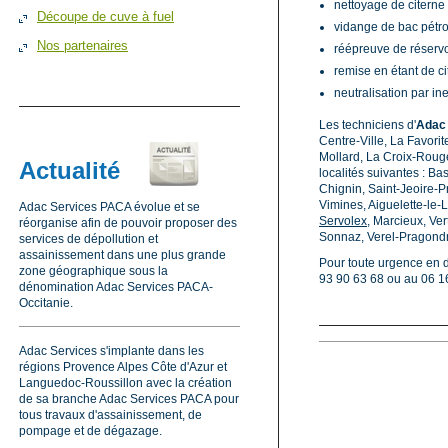
nettoyage de citerne
Découpe de cuve à fuel
vidange de bac pétro
Nos partenaires
réépreuve de réservo
remise en étant de ci
neutralisation par in
Les techniciens d'
Adac 
Centre-Ville, La Favor
Mollard, La Croix-Rouge
Actualité
localités suivantes : B
Chignin, Saint-Jeoire-
Vimines, Aiguelette-le-
Adac Services PACA évolue et se
Servolex
, Marcieux, Ve
réorganise afin de pouvoir proposer des
Sonnaz, Verel-Pragondr
services de dépollution et
assainissement dans une plus grande
Pour toute urgence en 
zone géographique sous la
93 90 63 68 ou au 06 16
dénomination Adac Services PACA-
Occitanie.
Adac Services s'implante dans les
régions Provence Alpes Côte d'Azur et
Languedoc-Roussillon avec la création
de sa branche Adac Services PACA pour
tous travaux d'assainissement, de
pompage et de dégazage.