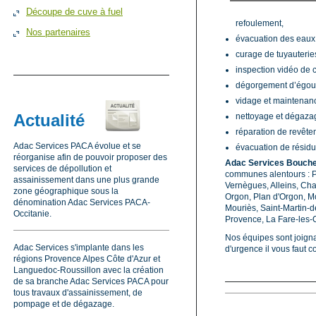
Découpe de cuve à fuel
refoulement,
Nos partenaires
évacuation des eaux
curage de tuyauteri
inspection vidéo de c
dégorgement d’égout 
vidage et maintenanc
Actualité
nettoyage et dégazag
réparation de revête
Adac Services PACA évolue et se
évacuation de résidus
réorganise afin de pouvoir proposer des
Adac Services Bouch
services de dépollution et
communes alentours : P
assainissement dans une plus grande
Vernègues, Alleins, Cha
zone géographique sous la
Orgon, Plan d'Orgon, M
dénomination Adac Services PACA-
Mouriès, Saint-Martin-
Occitanie.
Provence, La Fare-les-O
Nos équipes sont joigna
Adac Services s'implante dans les
d'urgence il vous faut 
régions Provence Alpes Côte d'Azur et
Languedoc-Roussillon avec la création
de sa branche Adac Services PACA pour
tous travaux d'assainissement, de
pompage et de dégazage.