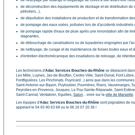
de nettoyage par vidange et dégazage de cuves à fuel avant leur neut
de déconstruction des équipements de stockage et de distribution de c
pétroliers...),
de dépollution des installations de production et de transformation de
de pompage des eaux usées, polluées lors de d'accidents industriels 
de pompage rapide d'eaux de pluie après une innondation afin de limit
stagnantes,
de débouchage de canalisations ou de tuyauteries engorgées par l'acc
de nettoyage, de curage et de maintenance de fosses toutes eaux et de
d'entretien électromécanique des insallations de relevage, de rétenti
Les techniciens d'
Adac Services Bouches-du-Rhône
se déplacent dans 
Les Mille, Luynes, Jas-de-Bouffan, Centre-Ville, Saint-Donat, Font Lèbre
Fontfiguières, Les Pinchinats, Puyricard...) ainsi que dans les communes
Saint-Antonin-sur-Bayon, Puyloubier, Pourrières, Rians, Vauvenarges, 
Peyrolles-en-Provence, Jouques, Le Puy-Sainte-Réparade, Saint-Estèv
Saint-Cannat, Ventabren, Eguilles,
Salon
... voire sur la
ville de Marseille
.
Les équipes d'
Adac Services Bouches-du-Rhône
sont joignables de nu
appelant le 04 93 90 63 68 ou le 06 16 07 20 36 !