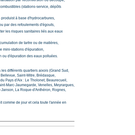
ralisation par reconversion ou découpe,
ombustibles (stations-service, dépôts
s produist à base d'hydrocarbures,
ou par des refoulements d'égouts,
er les risques sanitaires liés aux eaux
umulation de tartre ou de matières,
 mini-stations d'épuration,
on ou d'épuration des eaux polluées.
les différents quartiers aixois (Grand Sud,
, Bellevue, Saint-Mitre, Brédasque,
 du Pays d'Aix : Le Tholonet, Beaurecueil,
Saint-Marc-Jaumegarde, Venelles, Meyrargues,
e-Janson, La Roque-d'Anthéron, Rognes,
it comme de jour et cela toute l'année en