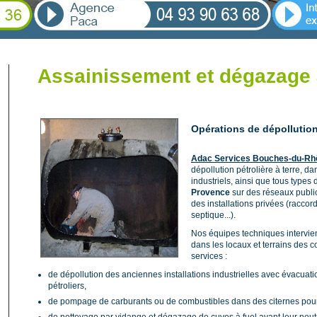
Assainissement et dégazage 
Opérations de dépollution
Adac Services Bouches-du-Rh
dépollution pétrolière à terre, d
industriels, ainsi que tous type
Provence
sur des réseaux public
des installations privées (racco
septique...).
Nos équipes techniques intervien
dans les locaux et terrains des c
services :
de dépollution des anciennes installations industrielles avec évacuati
pétroliers,
de pompage de carburants ou de combustibles dans des citernes pour u