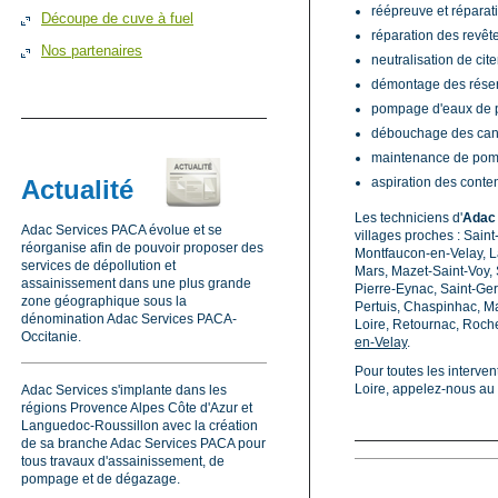
réépreuve et réparat
Découpe de cuve à fuel
réparation des revê
Nos partenaires
neutralisation de ci
démontage des réserv
pompage d'eaux de p
débouchage des cana
maintenance de pompe
Actualité
aspiration des conten
Les techniciens d'
Adac 
Adac Services PACA évolue et se
villages proches : Sain
réorganise afin de pouvoir proposer des
Montfaucon-en-Velay, L
services de dépollution et
Mars, Mazet-Saint-Voy, 
assainissement dans une plus grande
Pierre-Eynac, Saint-Ger
zone géographique sous la
Pertuis, Chaspinhac, Ma
dénomination Adac Services PACA-
Loire, Retournac, Roche
Occitanie.
en-Velay
.
Pour toutes les interve
Loire, appelez-nous au 
Adac Services s'implante dans les
régions Provence Alpes Côte d'Azur et
Languedoc-Roussillon avec la création
de sa branche Adac Services PACA pour
tous travaux d'assainissement, de
pompage et de dégazage.