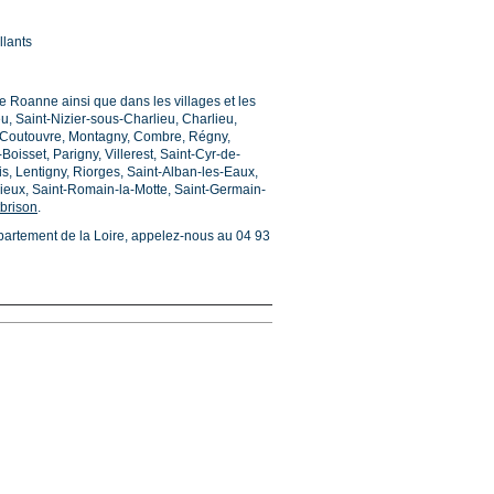
llants
de Roanne ainsi que dans les villages et les
u, Saint-Nizier-sous-Charlieu, Charlieu,
x, Coutouvre, Montagny, Combre, Régny,
isset, Parigny, Villerest, Saint-Cyr-de-
is, Lentigny, Riorges, Saint-Alban-les-Eaux,
ieux, Saint-Romain-la-Motte, Saint-Germain-
brison
.
partement de la Loire, appelez-nous au 04 93