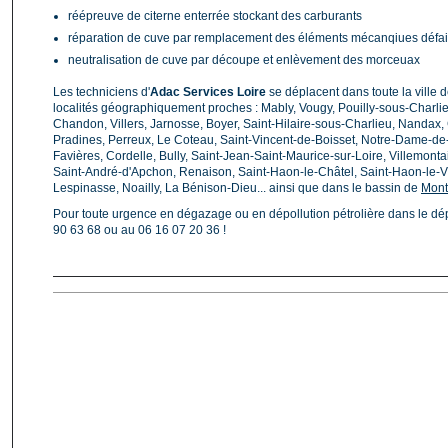
réépreuve de citerne enterrée stockant des carburants
réparation de cuve par remplacement des éléments mécanqiues défai
neutralisation de cuve par découpe et enlèvement des morceuax
Les techniciens d'
Adac Services Loire
se déplacent dans toute la ville 
localités géographiquement proches : Mably, Vougy, Pouilly-sous-Charlie
Chandon, Villers, Jarnosse, Boyer, Saint-Hilaire-sous-Charlieu, Nanda
Pradines, Perreux, Le Coteau, Saint-Vincent-de-Boisset, Notre-Dame-de-Bo
Favières, Cordelle, Bully, Saint-Jean-Saint-Maurice-sur-Loire, Villemonta
Saint-André-d'Apchon, Renaison, Saint-Haon-le-Châtel, Saint-Haon-le-V
Lespinasse, Noailly, La Bénison-Dieu... ainsi que dans le bassin de
Mont
Pour toute urgence en dégazage ou en dépollution pétrolière dans le dé
90 63 68 ou au 06 16 07 20 36 !