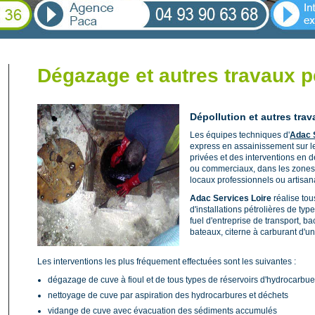
Dégazage et autres travaux p
Dépollution et autres trav
Les équipes techniques d'
Adac 
express en assainissement sur le
privées et des interventions en dé
ou commerciaux, dans les zones 
locaux professionnels ou artisana
Adac Services Loire
réalise tou
d'installations pétrolières de typ
fuel d'entreprise de transport, b
bateaux, citerne à carburant d'
Les interventions les plus fréquement effectuées sont les suivantes :
dégazage de cuve à fioul et de tous types de réservoirs d'hydrocarbu
nettoyage de cuve par aspiration des hydrocarbures et déchets
vidange de cuve avec évacuation des sédiments accumulés