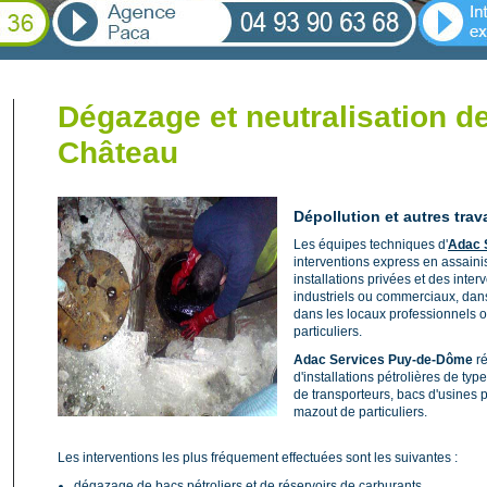
Dégazage et neutralisation d
Château
Dépollution et autres trav
Les équipes techniques d'
Adac 
interventions express en assaini
installations privées et des inter
industriels ou commerciaux, dans
dans les locaux professionnels o
particuliers.
Adac Services Puy-de-Dôme
ré
d'installations pétrolières de typ
de transporteurs, bacs d'usines 
mazout de particuliers.
Les interventions les plus fréquement effectuées sont les suivantes :
dégazage de bacs pétroliers et de réservoirs de carburants