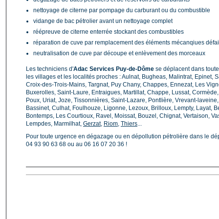
nettoyage de citerne par pompage du carburant ou du combustible
vidange de bac pétrolier avant un nettoyage complet
réépreuve de citerne enterrée stockant des combustibles
réparation de cuve par remplacement des éléments mécanqiues défai
neutralisation de cuve par découpe et enlèvement des morceaux
Les techniciens d'
Adac Services Puy-de-Dôme
se déplacent dans toute
les villages et les localités proches : Aulnat, Bugheas, Malintrat, Epinet, 
Croix-des-Trois-Mains, Targnat, Puy Chany, Chappes, Ennezat, Les Vign
Buxerolles, Saint-Laure, Entraigues, Martillat, Chappe, Lussat, Cormède,
Poux, Uriat, Joze, Tissonnières, Saint-Lazare, Pontlière, Vrevant-laveine
Bassinet, Culhat, Foulhouze, Ligonne, Lezoux, Brilloux, Lempty, Layat, 
Bontemps, Les Courtioux, Ravel, Moissat, Bouzel, Chignat, Vertaison, Vass
Lempdes, Marmilhat,
Gerzat
,
Riom
,
Thiers
...
Pour toute urgence en dégazage ou en dépollution pétrolière dans le 
04 93 90 63 68 ou au 06 16 07 20 36 !