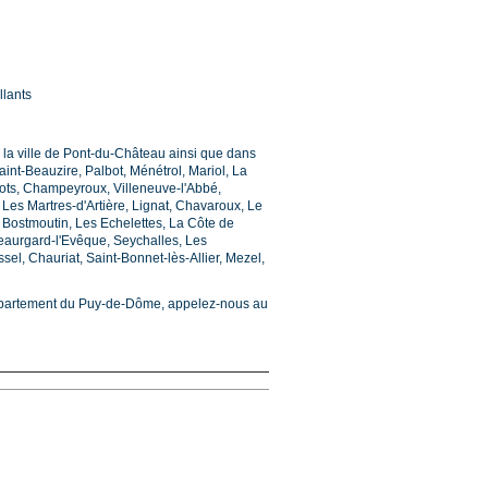
llants
 la ville de Pont-du-Château ainsi que dans
Saint-Beauzire, Palbot, Ménétrol, Mariol, La
ots, Champeyroux, Villeneuve-l'Abbé,
 Les Martres-d'Artière, Lignat, Chavaroux, Le
, Bostmoutin, Les Echelettes, La Côte de
Beaurgard-l'Evêque, Seychalles, Les
el, Chauriat, Saint-Bonnet-lès-Allier, Mezel,
département du Puy-de-Dôme, appelez-nous au