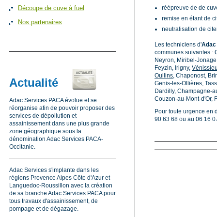
Découpe de cuve à fuel
réépreuve de de cuv
remise en étant de c
Nos partenaires
neutralisation de cit
Les techniciens d'
Adac
communes suivantes :
Neyron, Miribel-Jonage
Feyzin, Irigny,
Vénissie
Oullins
, Chaponost, Bri
Actualité
Genis-les-Ollières, Tas
Dardilly, Champagne-au-
Couzon-au-Mont-d'Or, F
Adac Services PACA évolue et se
réorganise afin de pouvoir proposer des
Pour toute urgence en 
services de dépollution et
90 63 68 ou au 06 16 07
assainissement dans une plus grande
zone géographique sous la
dénomination Adac Services PACA-
Occitanie.
Adac Services s'implante dans les
régions Provence Alpes Côte d'Azur et
Languedoc-Roussillon avec la création
de sa branche Adac Services PACA pour
tous travaux d'assainissement, de
pompage et de dégazage.