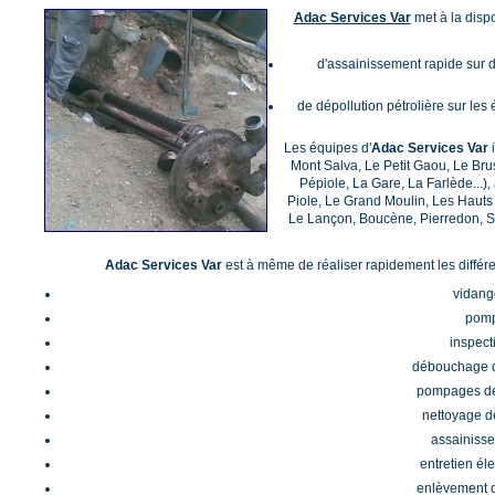
Adac Services Var
met à la dispo
d'assainissement rapide sur 
de dépollution pétrolière sur l
Les équipes d'
Adac Services Var
i
Mont Salva, Le Petit Gaou, Le Bru
Pépiole, La Gare, La Farlède...),
Piole, Le Grand Moulin, Les Hauts
Le Lançon, Boucène, Pierredon, S
Adac Services Var
est à même de réaliser rapidement les différen
vidang
pomp
inspect
débouchage d
pompages des
nettoyage de
assainisse
entretien él
enlèvement d