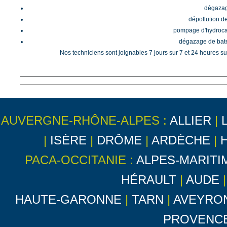
dégazage
dépollution de
pompage d'hydrocar
dégazage de batea
Nos techniciens sont joignables 7 jours sur 7 et 24 heures su
AUVERGNE-RHÔNE-ALPES :
ALLIER
|
|
ISÈRE
|
DRÔME
|
ARDÈCHE
|
PACA-OCCITANIE :
ALPES-MARITI
HÉRAULT
|
AUDE
HAUTE-GARONNE
|
TARN
|
AVEYRO
PROVENC